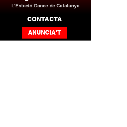
L'Estació Dance de Catalunya
CONTACTA
ANUNCIA'T
Escolta'ns!
Catalunya Central BCN
101.7FM
Girona - Pirineu
93.5 FM
Ebre - Tarragona - Costa Daurada
106.0 FM
Pallars - Terres de Lleida
95.8 FM
Osona - Moianès - Lluçanès
95.7 FM
Barcelona · Vallès TDT Ràdio
39 UHF
Girona TDT Ràdio
39 UHF