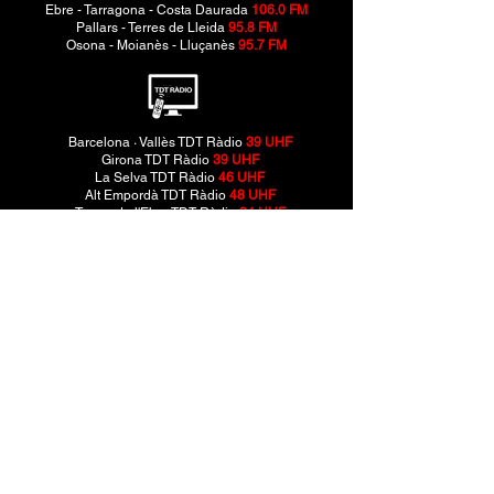
Ebre - Tarragona - Costa Daurada
106.0 FM
Pallars - Terres de Lleida
95.8 FM
Osona - Moianès - Lluçanès
95.7 FM
Barcelona · Vallès TDT Ràdio
39 UHF
Girona TDT Ràdio
39 UHF
La Selva TDT Ràdio
46 UHF
Alt Empordà TDT Ràdio
48 UHF
Terres de l'Ebre TDT Ràdio
34 UHF
amb el suport de
Política de privacitat
Avís legal