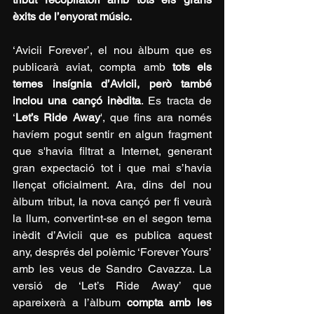
èxits de l’enyorat músic.
‘Avicii Forever’, el nou àlbum que es 
publicarà aviat, compta amb 
tots els 
temes insígnia d’Avicii, però també 
inclou una cançó inèdita
. Es tracta de 
‘
Let’s Ride Away
', que fins ara només 
havíem pogut sentir en algun fragment 
que s'havia filtrat a Internet, generant 
gran expectació tot i que mai s’havia 
llençat oficialment. Ara, dins del nou 
àlbum tribut, la nova cançó per fi veurà 
la llum, convertint-se en el segon tema 
inèdit d’Avicii que es publica aquest 
any, després del polèmic ‘Forever Yours’ 
amb les veus de Sandro Cavazza. La 
versió de ‘Let’s Ride Away’ que 
apareixerà a l’àlbum 
compta amb les 