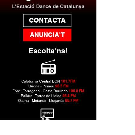
L'Estació Dance de Catalunya
CONTACTA
ANUNCIA'T
Escolta'ns!
Catalunya Central BCN
101.7FM
Girona - Pirineu
93.5 FM
Ebre - Tarragona - Costa Daurada
106.0 FM
Pallars - Terres de Lleida
95.8 FM
Osona - Moianès - Lluçanès
95.7 FM
Barcelona · Vallès TDT Ràdio
39 UHF
Girona TDT Ràdio
39 UHF